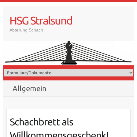
Skip
to
HSG Stralsund
content
Abteilung Schach
Allgemein
Schachbrett als
Willkommensgeschenk!