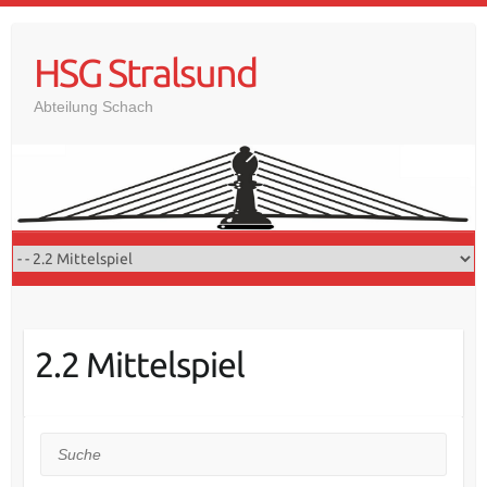
Skip
to
HSG Stralsund
content
Abteilung Schach
2.2 Mittelspiel
Suche