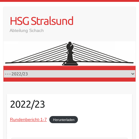
Skip
to
HSG Stralsund
content
Abteilung Schach
2022/23
Rundenbericht-1-7
Herunterladen