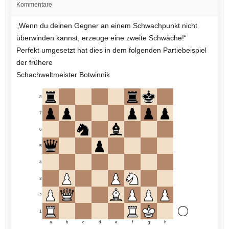
Kommentare
„Wenn du deinen Gegner an einem Schwachpunkt nicht
überwinden kannst, erzeuge eine zweite Schwäche!“
Perfekt umgesetzt hat dies in dem folgenden Partiebeispiel
der frühere
Schachweltmeister Botwinnik
8
7
6
5
4
3
2
1
a
b
c
d
e
f
g
h