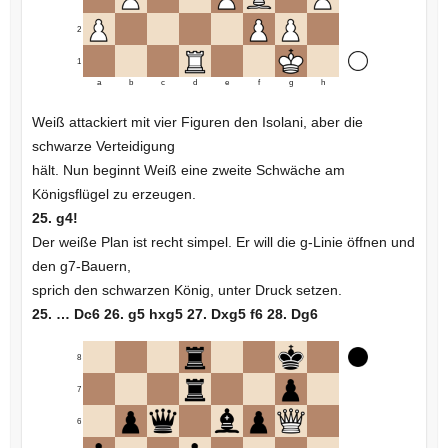
2
1
a
b
c
d
e
f
g
h
Weiß attackiert mit vier Figuren den Isolani, aber die
schwarze Verteidigung
hält. Nun beginnt Weiß eine zweite Schwäche am
Königsflügel zu erzeugen.
25. g4!
Der weiße Plan ist recht simpel. Er will die g-Linie öffnen und
den g7-Bauern,
sprich den schwarzen König, unter Druck setzen.
25. … Dc6 26. g5 hxg5 27. Dxg5 f6 28. Dg6
8
7
6