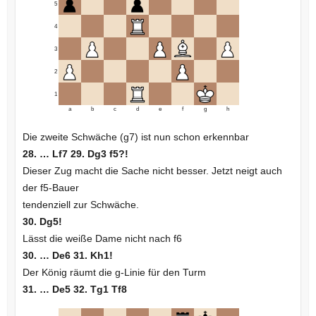
5
4
3
2
1
a
b
c
d
e
f
g
h
Die zweite Schwäche (g7) ist nun schon erkennbar
28. … Lf7 29. Dg3 f5?!
Dieser Zug macht die Sache nicht besser. Jetzt neigt auch
der f5-Bauer
tendenziell zur Schwäche.
30. Dg5!
Lässt die weiße Dame nicht nach f6
30. … De6 31. Kh1!
Der König räumt die g-Linie für den Turm
31. … De5 32. Tg1 Tf8