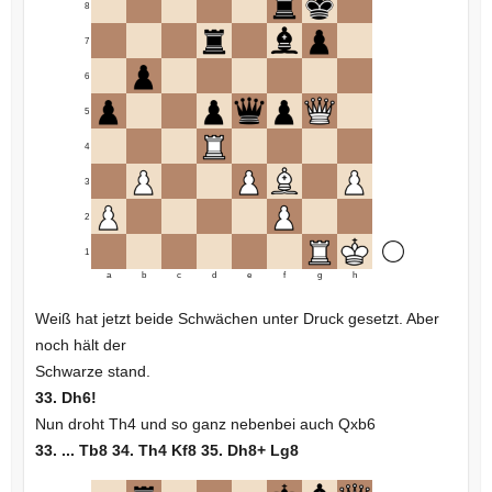
8
7
6
5
4
3
2
1
a
b
c
d
e
f
g
h
Weiß hat jetzt beide Schwächen unter Druck gesetzt. Aber
noch hält der
Schwarze stand.
33. Dh6!
Nun droht Th4 und so ganz nebenbei auch Qxb6
33. ... Tb8 34. Th4 Kf8 35. Dh8+ Lg8