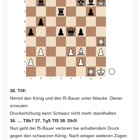
8
7
6
5
4
3
2
1
a
b
c
d
e
f
g
h
36. Tf4!
Nimmt den König und den f5-Bauer unter Attacke. Dieser
erneuten
Druckerhöhung kann Schwarz nicht mehr standhalten.
36. … T8b7 37. Tg5 Tf5 38. Dh5!
Nun geht der f5-Bauer verloren bei anhaltendem Druck
gegen den schwarzen König. Nach einigen weiteren Zügen