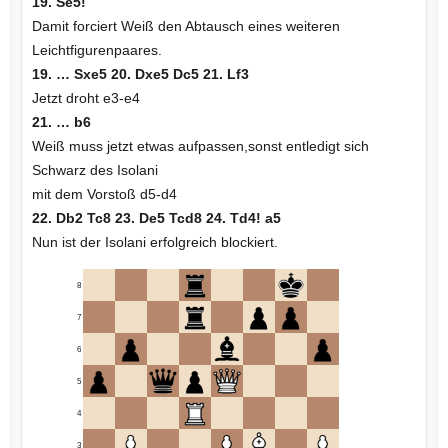
19. Se5!
Damit forciert Weiß den Abtausch eines weiteren
Leichtfigurenpaares.
19. … Sxe5 20. Dxe5 Dc5 21. Lf3
Jetzt droht e3-e4
21. … b6
Weiß muss jetzt etwas aufpassen,sonst entledigt sich
Schwarz des Isolani
mit dem Vorstoß d5-d4
22. Db2 Tc8 23. De5 Tcd8 24. Td4! a5
Nun ist der Isolani erfolgreich blockiert.
8
7
6
5
4
3