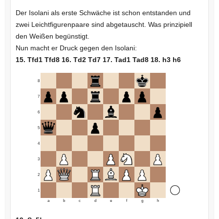
Der Isolani als erste Schwäche ist schon entstanden und
zwei Leichtfigurenpaare sind abgetauscht. Was prinzipiell
den Weißen begünstigt.
Nun macht er Druck gegen den Isolani:
15. Tfd1 Tfd8 16. Td2 Td7 17. Tad1 Tad8 18. h3 h6
8
7
6
5
4
3
2
1
a
b
c
d
e
f
g
h