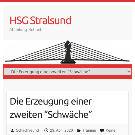
Skip
to
HSG Stralsund
content
Abteilung Schach
Die Erzeugung einer
zweiten “Schwäche”
Schachfreund
23. April 2020
Training
Keine