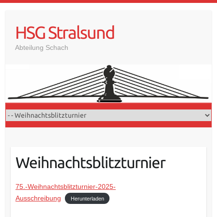
Skip
to
HSG Stralsund
content
Abteilung Schach
Weihnachtsblitzturnier
75.-Weihnachtsblitzturnier-2025-
Ausschreibung
Herunterladen