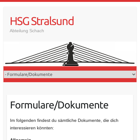
Skip
to
HSG Stralsund
content
Abteilung Schach
Formulare/Dokumente
Im folgenden findest du sämtliche Dokumente, die dich
interessieren könnten:
Allgemein