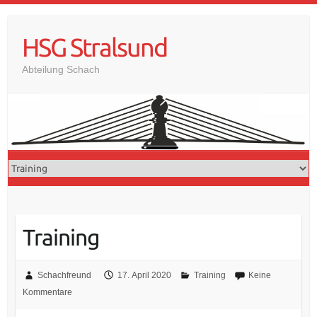
Skip
to
HSG Stralsund
content
Abteilung Schach
Training
Schachfreund
17. April 2020
Training
Keine
Kommentare