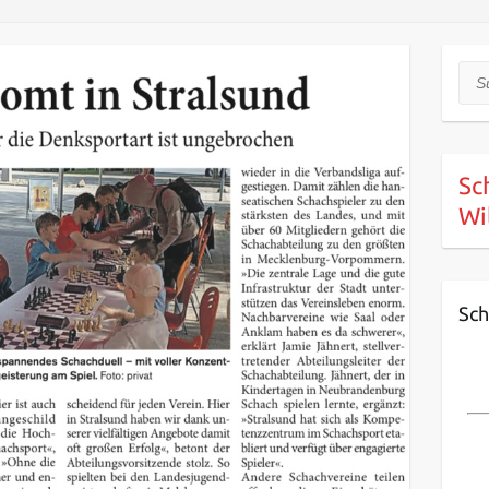
Suc
Sc
Wi
Sch