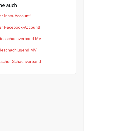
he auch
r Insta-Account!
er Facebook-Account!
desschachverband MV
deschachjugend MV
tscher Schachverband