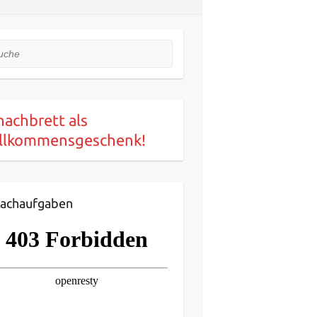
he
hachbrett als
llkommensgeschenk!
achaufgaben