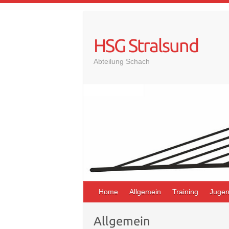
Skip
to
content
HSG Stralsund
Abteilung Schach
Home
Allgemein
Training
Juge
Allgemein