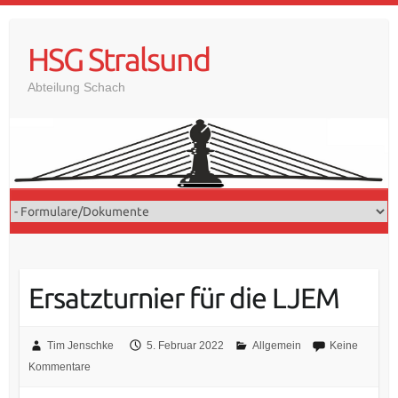
Skip
to
HSG Stralsund
content
Abteilung Schach
Ersatzturnier für die LJEM
Tim Jenschke
5. Februar 2022
Allgemein
Keine
Kommentare