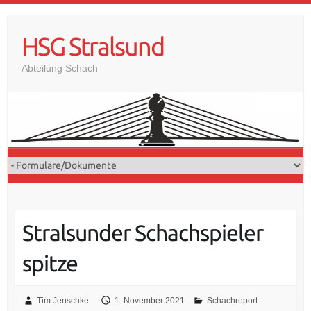
Skip
to
HSG Stralsund
content
Abteilung Schach
Stralsunder Schachspieler
spitze
Tim Jenschke
1. November 2021
Schachreport