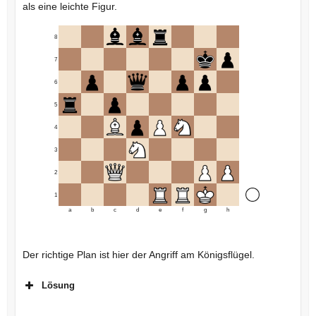
als eine leichte Figur.
8
7
6
5
4
3
2
1
a
b
c
d
e
f
g
h
Der richtige Plan ist hier der Angriff am Königsflügel.
Lösung