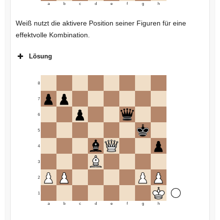
a
b
c
d
e
f
g
h
Weiß nutzt die aktivere Position seiner Figuren für eine
effektvolle Kombination.
Lösung
8
7
6
5
4
3
2
1
a
b
c
d
e
f
g
h