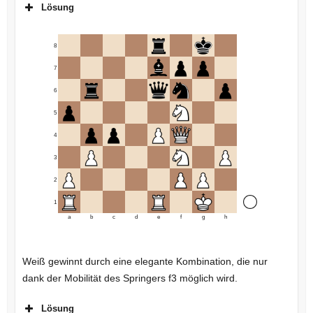
Lösung
8
7
6
5
4
3
2
1
a
b
c
d
e
f
g
h
Weiß gewinnt durch eine elegante Kombination, die nur
dank der Mobilität des Springers f3 möglich wird.
Lösung