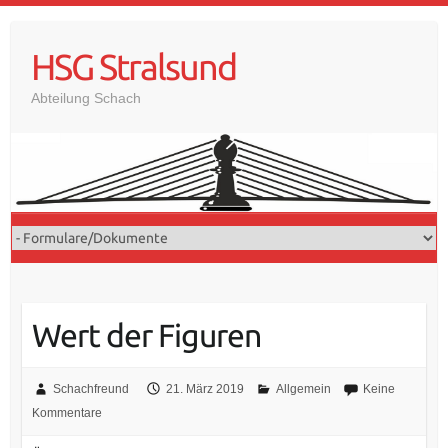
Skip
to
HSG Stralsund
content
Abteilung Schach
Wert der Figuren
Schachfreund
21. März 2019
Allgemein
Keine
Kommentare