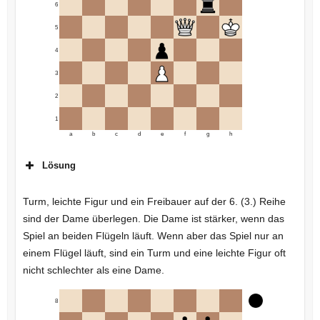
6
5
4
3
2
1
a
b
c
d
e
f
g
h
Lösung
Turm, leichte Figur und ein Freibauer auf der 6. (3.) Reihe
sind der Dame überlegen. Die Dame ist stärker, wenn das
Spiel an beiden Flügeln läuft. Wenn aber das Spiel nur an
einem Flügel läuft, sind ein Turm und eine leichte Figur oft
nicht schlechter als eine Dame.
8