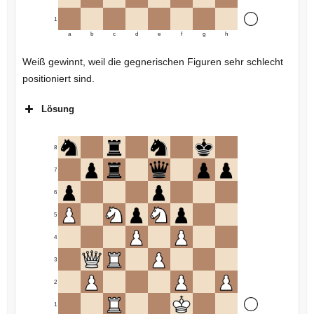
1
a
b
c
d
e
f
g
h
Weiß gewinnt, weil die gegnerischen Figuren sehr schlecht
positioniert sind.
Lösung
8
7
6
5
4
3
2
1