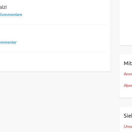
lzl
 Kommentare
ommentar
Mit
Anm
Abm
Sie
Unse