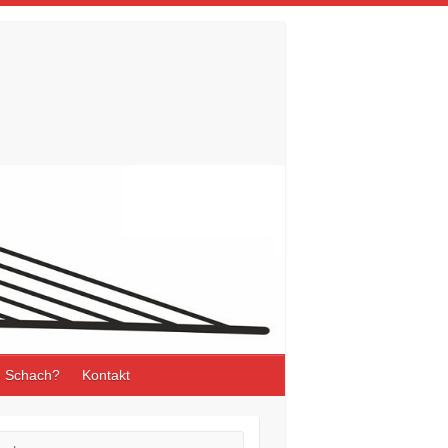
 Schach?
Kontakt
he