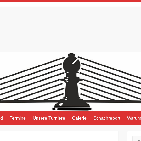
nd
Termine
Unsere Turniere
Galerie
Schachreport
Warum
Suc