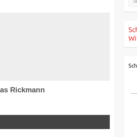
Sc
Wi
Sch
las Rickmann