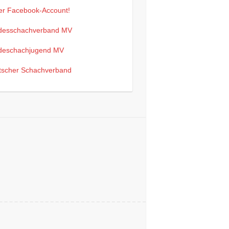
er Facebook-Account!
desschachverband MV
deschachjugend MV
tscher Schachverband