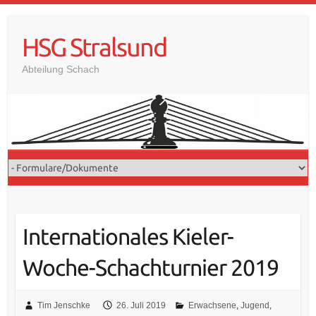
Skip
to
HSG Stralsund
content
Abteilung Schach
Internationales Kieler-
Woche-Schachturnier 2019
Tim Jenschke
26. Juli 2019
Erwachsene
,
Jugend
,