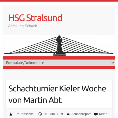
Skip
to
HSG Stralsund
content
Abteilung Schach
Schachturnier Kieler Woche
von Martin Abt
Tim Jenschke
28. Juni 2019
Schachreport
Keine