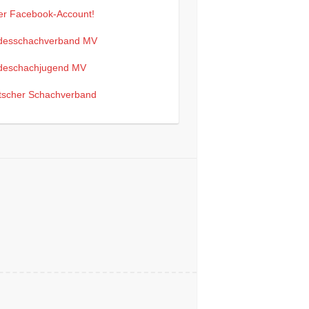
er Facebook-Account!
desschachverband MV
deschachjugend MV
tscher Schachverband