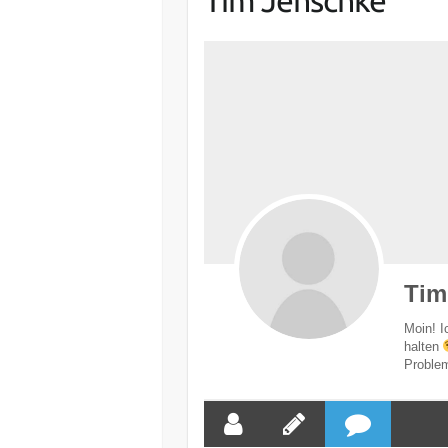
Tim
Moin! I
halten
Problem