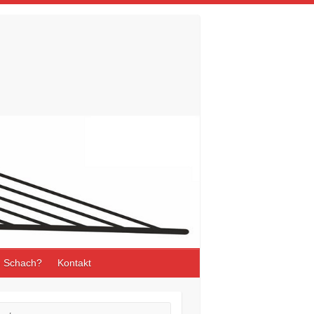
 Schach?
Kontakt
he